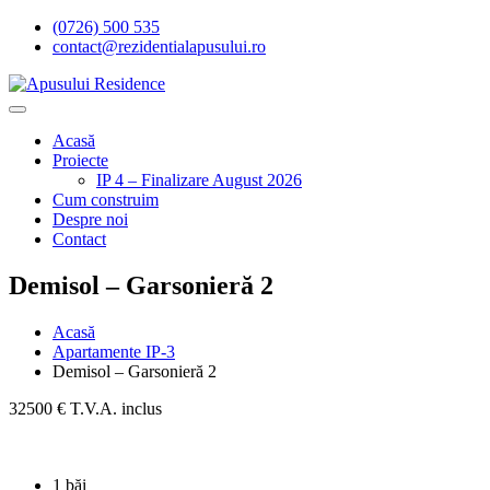
Skip
(0726) 500 535
to
contact@rezidentialapusului.ro
content
Acasă
Proiecte
IP 4 – Finalizare August 2026
Cum construim
Despre noi
Contact
Demisol – Garsonieră 2
Acasă
Apartamente IP-3
Demisol – Garsonieră 2
32500 € T.V.A. inclus
1 băi