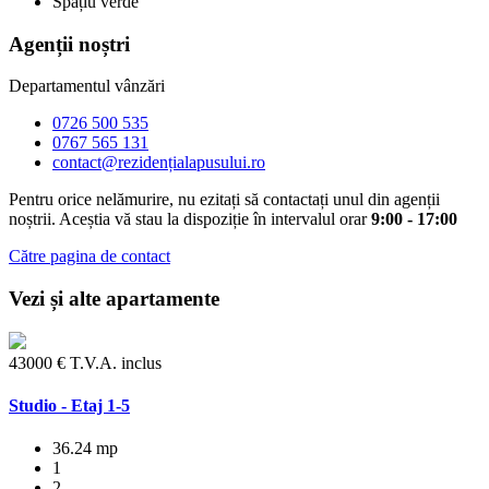
Spațiu verde
Agenții noștri
Departamentul vânzări
0726 500 535
0767 565 131
contact@rezidențialapusului.ro
Pentru orice nelămurire, nu ezitați să contactați unul din agenții
noștrii. Aceștia vă stau la dispoziție în intervalul orar
9:00 - 17:00
Către pagina de contact
Vezi și alte apartamente
43000 € T.V.A. inclus
Studio - Etaj 1-5
36.24 mp
1
2