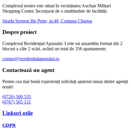
Complexul nostru este situat în vecinătatea Auchan Militari
Shopping Center, înconjurat de o multitudine de facilități.
Strada Sergent Ilie Petre, nr.48, Comuna Chiajna
Despre proiect
Complexul Rezidențial Apusului 3 este un ansamblu format din 2
blocuri a câte 2 scări, având un total de 356 apartamente.
contact@rezidentialapusului.ro
Contactează un agent
Pentru cea mai bună experiență solicitați ajutorul unuia dintre agenții
noștri:
(0726) 500 535
(0767) 565 131
Linkuri utile
GDPR