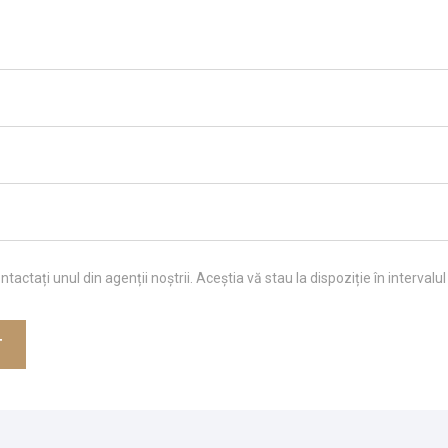
tactați unul din agenții noștrii. Aceștia vă stau la dispoziție în intervalu
T