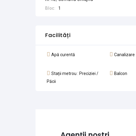
Bloc:
1
Facilități
Apă curentă
Canalizare
Stații metrou : Preciziei /
Balcon
Păcii
Agenții noștri