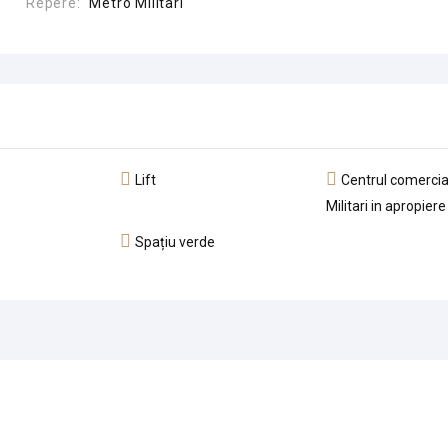
Repere:
Metro Militari
Lift
Centrul comerci
Militari in apropiere
Spațiu verde