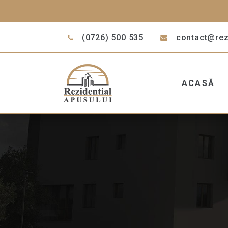
Skip
to
content
(0726) 500 535
contact@rezi
ACASĂ