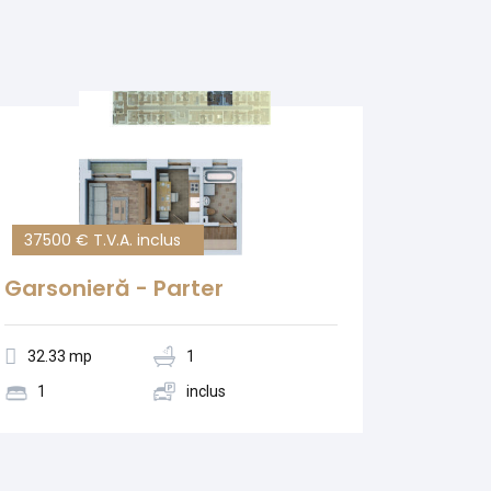
37500 € T.V.A. inclus
Garsonieră - Parter
32.33 mp
1
1
inclus