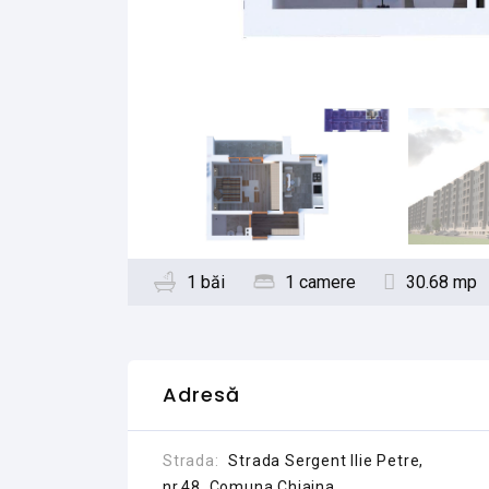
1 băi
1 camere
30.68 mp
Adresă
Strada:
Strada Sergent Ilie Petre,
nr.48, Comuna Chiajna