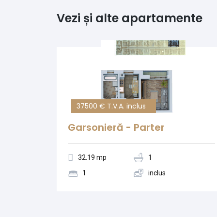
Vezi și alte apartamente
37500 € T.V.A. inclus
Garsonieră - Parter
32.19 mp
1
1
inclus