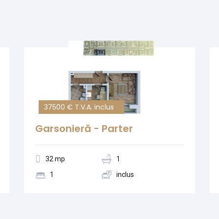
37500 € T.V.A. inclus
Garsonieră - Parter
32 mp
1
1
inclus